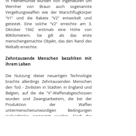
In Peenemünde wurden von Ingenieuren um 
Wernher von Braun auch sogenannte 
Vergeltungswaffen wie der Marschflugkörper 
"V1" und die Rakete "V2" entwickelt und 
getestet. Eine solche "V2" erreichte am 3. 
Oktober 1942 erstmals eine Höhe von 
80Kilometern. Sie gilt als das erste 
menschengemachte Objekt, das den Rand des 
Weltalls erreichte.
Zehntausende Menschen bezahlten mit 
ihrem Leben
Die Nutzung dieser neuartigen Technologie 
brachte allerdings Zehntausenden Menschen 
den Tod - Zivilisten in Städten in England und 
Belgien, auf die die "V"-Waffenabgeschossen 
wurden und Zwangsarbeitern, die bei der 
Produktion der Waffen 
untermenschenunwürdigen Bedingungen 
rücksichtslos eingesetzt wurden. Nach der 
Entdeckung und späteren
Bombardierung Peenemündes durch die 
Alliierten im August1943 wurde die Produktion 