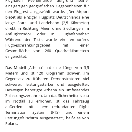
Flughafen Peenemünde aufgrund seiner 
einzigartigen geografischen Gegebenheiten für 
den Flugtest ausgewählt wurde. „Der Airport 
bietet als einziger Flugplatz Deutschlands eine 
lange Start- und Landebahn (2,5 Kilometer) 
direkt in Richtung Meer, ohne Siedlungen im 
Anflugkorridor oder in Flughafennähe.“ 
Während der Tests wurde ein temporäres 
Flugbeschränkungsgebiet mit einer 
Gesamtfläche von 260 Quadratkilometern 
eingerichtet.
Das Modell „Athena“ hat eine Länge von 3,5 
Metern und ist 120 Kilogramm schwer. „Im 
Gegensatz zu früheren Demonstratoren viel 
schwerer, leistungsstärker und ausgefeilter. 
Deswegen benötigte Athena ein umfassendes 
Zulassungsverfahren. Um das Sicherheitsniveau 
im Notfall zu erhöhen, ist das Fahrzeug 
außerdem mit einem redundanten Flight 
Termination System (FTS) und einem 
Rettungsfallschirm ausgestattet“, heißt es von 
Polaris.