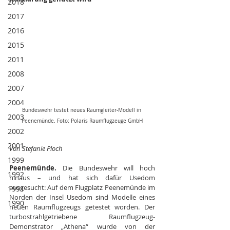
2018
2017
2016
2015
2011
2008
2007
2004
Bundeswehr testet neues Raumgleiter-Modell in 
2003
Peenemünde. Foto: Polaris Raumflugzeuge GmbH
2002
2001
Von Stefanie Ploch
1999
Peenemünde. 
Die Bundeswehr will hoch 
1992
hinaus – und hat sich dafür Usedom 
ausgesucht: Auf dem Flugplatz Peenemünde im 
1991
Norden der Insel Usedom sind Modelle eines 
1990
neuen Raumflugzeugs getestet worden. Der 
turbostrahlgetriebene Raumflugzeug-
Demonstrator „Athena“ wurde von der 