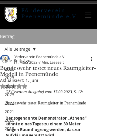
Förderverein
Peenemünde e.V.
Beitrag
Alle Beiträge
Förderverein Peenemünde e.V.
Alle Beiträge
17. März 2023
7 Min. Lesezeit
Bundeswehr testet neues Raumgleiter-
2026
Modell in Peenemünde
2025
Aktualisiert:
1. Juni
2024
Mit NaN von 5 Sternen bewertet.
OZ (Usedom-Ausgabe) vom 17.03.2023, S. 12:
2023
2022
Bundeswehr testet Raumgleiter in Peenemünde
2021
Der sogenannte Demonstrator „Athena“ 
2020
könnte eines Tages zu einem 30 Meter 
2019
langen Raumflugzeug werden, das zur 
Aufklärung genutzt wird