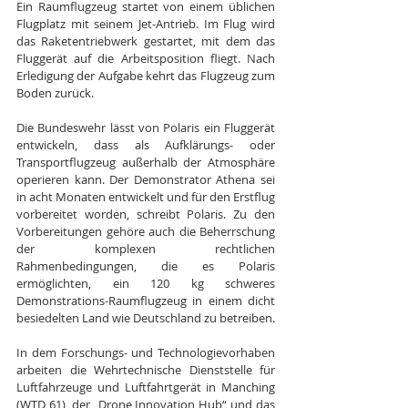
Ein Raumflugzeug startet von einem üblichen 
Flugplatz mit seinem Jet-Antrieb. Im Flug wird 
das Raketentriebwerk gestartet, mit dem das 
Fluggerät auf die Arbeitsposition fliegt. Nach 
Erledigung der Aufgabe kehrt das Flugzeug zum 
Boden zurück.
Die Bundeswehr lässt von Polaris ein Fluggerät 
entwickeln, dass als Aufklärungs- oder 
Transportflugzeug außerhalb der Atmosphäre 
operieren kann. Der Demonstrator Athena sei 
in acht Monaten entwickelt und für den Erstflug 
vorbereitet worden, schreibt Polaris. Zu den 
Vorbereitungen gehöre auch die Beherrschung 
der komplexen rechtlichen 
Rahmenbedingungen, die es Polaris 
ermöglichten, ein 120 kg schweres 
Demonstrations-Raumflugzeug in einem dicht 
besiedelten Land wie Deutschland zu betreiben.
In dem Forschungs- und Technologievorhaben 
arbeiten die Wehrtechnische Dienststelle für 
Luftfahrzeuge und Luftfahrtgerät in Manching 
(WTD 61), der „Drone Innovation Hub“ und das 