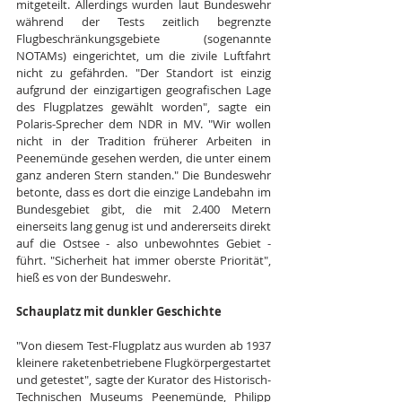
mitgeteilt. Allerdings wurden laut Bundeswehr 
während der Tests zeitlich begrenzte 
Flugbeschränkungsgebiete (sogenannte 
NOTAMs) eingerichtet, um die zivile Luftfahrt 
nicht zu gefährden. "Der Standort ist einzig 
aufgrund der einzigartigen geografischen Lage 
des Flugplatzes gewählt worden", sagte ein 
Polaris-Sprecher dem NDR in MV. "Wir wollen 
nicht in der Tradition früherer Arbeiten in 
Peenemünde gesehen werden, die unter einem 
ganz anderen Stern standen." Die Bundeswehr 
betonte, dass es dort die einzige Landebahn im 
Bundesgebiet gibt, die mit 2.400 Metern 
einerseits lang genug ist und andererseits direkt 
auf die Ostsee - also unbewohntes Gebiet - 
führt. "Sicherheit hat immer oberste Priorität", 
hieß es von der Bundeswehr.
Schauplatz mit dunkler Geschichte
"Von diesem Test-Flugplatz aus wurden ab 1937 
kleinere raketenbetriebene Flugkörpergestartet 
und getestet", sagte der Kurator des Historisch-
Technischen Museums Peenemünde, Philipp 