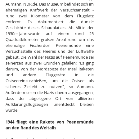
Aumann, NDR.de. Das Museum befindet sich im 
ehemaligen Kraftwerk der Versuchsanstalt - 
rund zwei Kilometer von dem Flugplatz 
entfernt. Es dokumentiert die dunkle 
Geschichte dieses Schauplatzes. Ab Mitte der 
1930er-Jahrewurde auf einem rund 25 
Quadratkilometer großen Areal rund um das 
ehemalige Fischerdorf Peenemünde eine 
Versuchsstelle des Heeres und der Luftwaffe 
gebaut. Die Wahl der Nazis auf Peenemünde sei 
seinerzeit aus zwei Gründen gefallen: "Es ging 
darum, von der Nordspitze der Insel Raketen 
und andere Fluggeräte in die 
Ostseereinzuschießen, um die Ostsee als 
sicheres Zielfeld zu nutzen", so Aumann. 
Außerdem seien die Nazis davon ausgegangen, 
dass der abgelegene Ort von alliierten 
Aufklärungsflugzeugen unentdeckt bleiben 
würde.
1944 fliegt eine Rakete von Peenemünde 
an den Rand des Weltalls