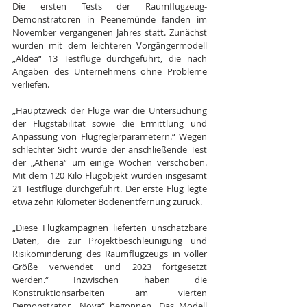
Die ersten Tests der Raumflugzeug-
Demonstratoren in Peenemünde fanden im 
November vergangenen Jahres statt. Zunächst 
wurden mit dem leichteren Vorgängermodell 
„Aldea“ 13 Testflüge durchgeführt, die nach 
Angaben des Unternehmens ohne Probleme 
verliefen.
„Hauptzweck der Flüge war die Untersuchung 
der Flugstabilität sowie die Ermittlung und 
Anpassung von Flugreglerparametern.“ Wegen 
schlechter Sicht wurde der anschließende Test 
der „Athena“ um einige Wochen verschoben. 
Mit dem 120 Kilo Flugobjekt wurden insgesamt 
21 Testflüge durchgeführt. Der erste Flug legte 
etwa zehn Kilometer Bodenentfernung zurück.
„Diese Flugkampagnen lieferten unschätzbare 
Daten, die zur Projektbeschleunigung und 
Risikominderung des Raumflugzeugs in voller 
Größe verwendet und 2023 fortgesetzt 
werden.“ Inzwischen haben die 
Konstruktionsarbeiten am vierten 
Demonstrator „Nova“ begonnen. Das Modell 