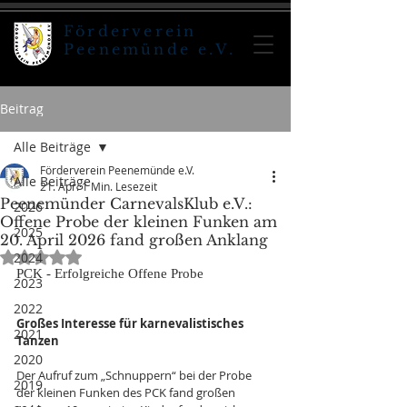
Förderverein
Peenemünde e.V.
Beitrag
Alle Beiträge
Förderverein Peenemünde e.V.
Alle Beiträge
21. Apr.
1 Min. Lesezeit
Peenemünder CarnevalsKlub e.V.:
2026
Offene Probe der kleinen Funken am
2025
20. April 2026 fand großen Anklang
Mit NaN von 5 Sternen bewertet.
2024
PCK - Erfolgreiche Offene Probe
2023
2022
Großes Interesse für karnevalistisches 
2021
Tanzen
2020
Der Aufruf zum „Schnuppern“ bei der Probe 
2019
der kleinen Funken des PCK fand großen 