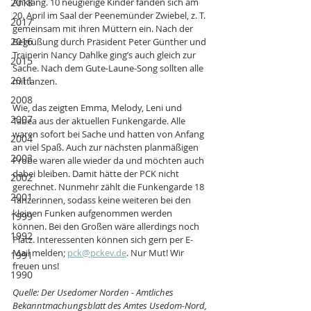
2018
Anklang. 10 neugierige Kinder fanden sich am 
20. April im Saal der Peenemünder Zwiebel, z. T. 
2017
gemeinsam mit ihren Müttern ein. Nach der 
2016
Begrüßung durch Präsident Peter Günther und 
Trainerin Nancy Dahlke ging’s auch gleich zur 
2015
Sache. Nach dem Gute-Laune-Song sollten alle 
2011
mittanzen.
2008
Wie, das zeigten Emma, Melody, Leni und 
2007
Tabea aus der aktuellen Funkengarde. Alle 
waren sofort bei Sache und hatten von Anfang 
2004
an viel Spaß. Auch zur nächsten planmäßigen 
2003
Probe waren alle wieder da und möchten auch 
dabei bleiben. Damit hätte der PCK nicht 
2002
gerechnet. Nunmehr zählt die Funkengarde 18 
2001
Tänzerinnen, sodass keine weiteren bei den 
kleinen Funken aufgenommen werden 
1999
können. Bei den Großen wäre allerdings noch 
1992
Platz. Interessenten können sich gern per E-
Mail melden; 
pck@pckev.de
. Nur Mut! Wir 
1991
freuen uns!
1990
Quelle: Der Usedomer Norden - Amtliches 
Bekanntmachungsblatt des Amtes Usedom-Nord, 