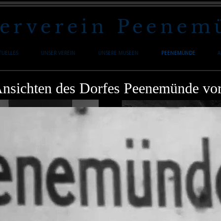
erverein Peenemü
TUELLES
UNSER VEREIN
UNSERE MUSEEN
PEENEMÜNDE
A
Ansichten des Dorfes Peenemünde vo