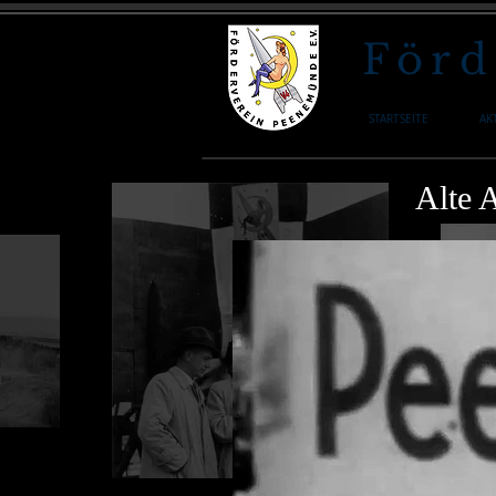
Förd
STARTSEITE
AK
Alte 