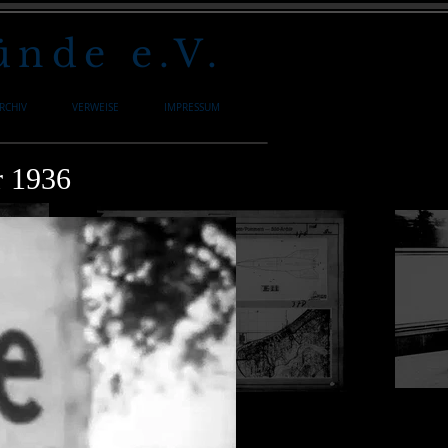
nde e.V.
RCHIV
VERWEISE
IMPRESSUM
r 1936