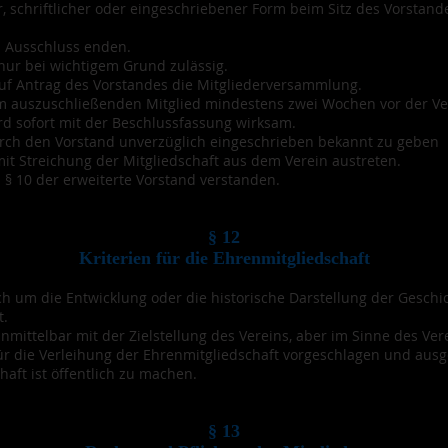
r, schriftlicher oder eingeschriebener Form beim Sitz des Vorstan
h Ausschluss enden.
nur bei wichtigem Grund zulässig.
uf Antrag des Vorstandes die Mitgliederversammlung.
em auszuschließenden Mitglied mindestens zwei Wochen vor der V
rd sofort mit der Beschlussfassung wirksam.
urch den Vorstand unverzüglich eingeschrieben bekannt zu geben
it Streichung der Mitgliedschaft aus dem Verein austreten.
 § 10 der erweiterte Vorstand verstanden.
§ 12
Kriterien für die Ehrenmitgliedschaft
ch um die Entwicklung oder die historische Darstellung der Gesc
t.
nmittelbar mit der Zielstellung des Vereins, aber im Sinne des Ver
für die Verleihung der Ehrenmitgliedschaft vorgeschlagen und aus
aft ist öffentlich zu machen.
§ 13