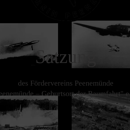
Satzung
des Fördervereins Peenemünde
eenemünde – Geburtsort der Raumfahrt" e.