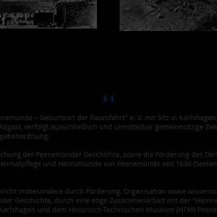
§ 1
emünde – Geburtsort der Raumfahrt" e. V. mit Sitz in Karlshagen,
olgast, verfolgt ausschließlich und unmittelbar gemeinnützige Zw
bgabenordnung.
forschung der Peenemünder Geschichte, sowie die Förderung des D
 Heimatpflege und Heimatkunde von Peenemünde seit 1630 (Seela
klicht insbesondere durch Förderung, Organisation sowie wissens
r Geschichte, durch eine enge Zusammenarbeit mit der "Heinrich
arlshagen und dem Historisch-Technischen Museum (HTM) Peen