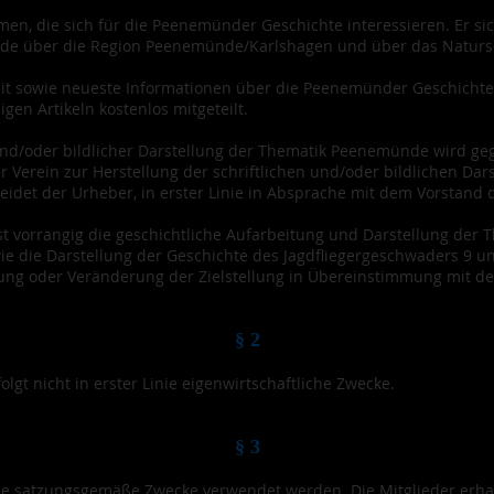
en, die sich für die Peenemünder Geschichte interessieren. Er sic
nde über die Region Peenemünde/Karlshagen und über das Natur
eit sowie neueste Informationen über die Peenemünder Geschichte
en Artikeln kostenlos mitgeteilt.
r und/oder bildlicher Darstellung der Thematik Peenemünde wird g
 Verein zur Herstellung der schriftlichen und/oder bildlichen Dars
det der Urheber, in erster Linie in Absprache mit dem Vorstand d
 ist vorrangig die geschichtliche Aufarbeitung und Darstellung de
 die Darstellung der Geschichte des Jagdfliegergeschwaders 9 und 
rung oder Veränderung der Zielstellung in Übereinstimmung mit de
§ 2
rfolgt nicht in erster Linie eigenwirtschaftliche Zwecke.
§ 3
 die satzungsgemäße Zwecke verwendet werden. Die Mitglieder erh