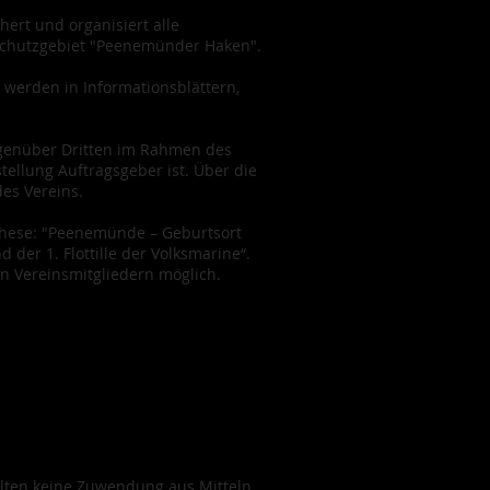
hert und organisiert alle
schutzgebiet "Peenemünder Haken".
 werden in Informationsblättern,
egenüber Dritten im Rahmen des
tellung Auftragsgeber ist. Über die
es Vereins.
r These: "Peenemünde – Geburtsort
der 1. Flottille der Volksmarine“.
n Vereinsmitgliedern möglich.
alten keine Zuwendung aus Mitteln