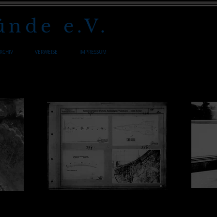
nde e.V.
RCHIV
VERWEISE
IMPRESSUM