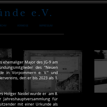
nde e.V.
RCHIV
VERWEISE
IMPRESSUM
als ehemaliger Major des JG-9 am
ründungsmitglieder des "Neuen
nde in Vorpommern e. V." und
rvereins, den er bis 2023 als 1.
rs Holger Neidel wurde er am 8.
r Jahreshauptversammlung für
rsitzender mit einer Urkunde als