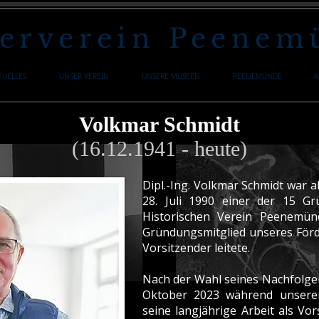
erverein Peenemü
TUELLES
UNSER VEREIN
UNSERE MUSEEN
PEENEMÜNDE
A
Volkmar Schmidt
(16.12.1941 - heute)
Dipl.-Ing. Volkmar Schmidt war 
28. Juli 1990 einer der 15 G
Historischen Verein Peenemü
Gründungsmitglied unseres Förde
Vorsitzender leitete.
Nach der Wahl seines Nachfolge
Oktober 2023 während unsere
seine langjährige Arbeit als Vo