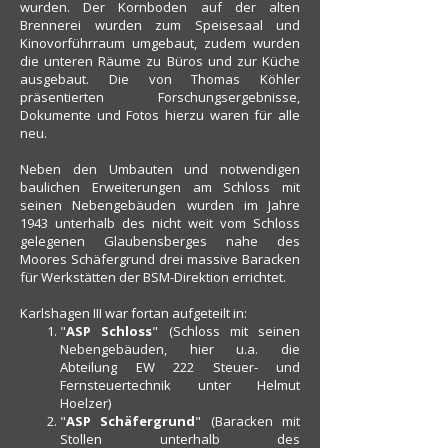
wurden. Der Kornboden auf der alten
Brennerei wurden zum Speisesaal und
Kinovorführraum umgebaut, zudem wurden
die unteren Räume zu Büros und zur Küche
ausgebaut. Die von Thomas Köhler
präsentierten Forschungsergebnisse,
Dokumente und Fotos hierzu waren für alle
neu.
Neben den Umbauten und notwendigen
baulichen Erweiterungen am Schloss mit
seinen Nebengebäuden wurden im Jahre
1943 unterhalb des nicht weit vom Schloss
gelegenen Glaubensberges nahe des
Moores Schäfergrund drei massive Baracken
für Werkstätten der BSM-Direktion errichtet.
Karlshagen III war fortan aufgeteilt in:
"
ASP Schloss
" (Schloss mit seinen
Nebengebäuden, hier u.a. die
Abteilung EW 222 Steuer- und
Fernsteuertechnik unter Helmut
Hoelzer)
"
ASP Schäfergrund
" (Baracken mit
Stollen unterhalb des