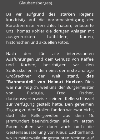
Glaubensberges).
Da wir aufgrund des starken Regens
kurzfristig auf die Vorortbesichtigung der
Barackenreste verzichtet hatten, erläuterte
uns Thomas Köhler die dortigen Anlagen mit
ausgedruckten Luftbildern, Karten,
historischen und aktuellen Fotos.
Nach den für alle interessanten
Ausführungen und dem Genuss von Kaffee
und Kuchen, besichtigten wir den
Schlosskeller, in dem einst der erste analoge
Großrechner der Welt stand,
das
"Bahnmodell" von Helmut Hoelzer
. Dies
war nur möglich, weil uns der Bürgermeister
von Pudagla, Fred Fischer,
dankenswerterweise seinen Kellerschlüssel
zur Verfügung gestellt hatte. Den geheimen
Zugang zu den Stollen fanden wir zwar nicht,
doch die Kellergewölbe aus dem 16.
Jahrhundert beeindruckten alle. Im letzten
Raum sahen wir dann auch noch die
Gesteinsausstellung von Klaus Luchterhand,
wo in mittlerweile eingestaubten Vitrinen auf