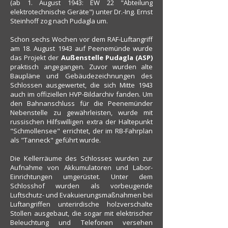
(ab 1. August 1943: EW 22 "Abteilung
elektrotechnische Geräte") unter Dr.-Ing. Ernst
Steinhoff zog nach Pudagla um.
Schon sechs Wochen vor dem RAF-Luftangriff
am 18. August 1943 auf Peenemünde wurde
das Projekt der
Außenstelle Pudagla (ASP)
praktisch angegangen. Zuvor wurden alte
Baupläne und Gebäudezeichnungen des
Schlossen ausgewertet, die sich Mitte 1943
auch im offiziellen HVP-Bildarchiv fanden. Um
den Bahnanschluss für die Peenemünder
Nebenstelle zu gewährleisten, wurde mit
russischen Hilfswilligen extra der Haltepunkt
"Schmollensee" errichtet, der im RB-Fahrplan
als "Tanneck" geführt wurde.
Die Kellerräume des Schlosses wurden zur
Aufnahme von Akkumulatoren und Labor-
Einrichtungen umgerüstet. Unter dem
Schlosshof wurden als vorbeugende
Luftschutz- und Evakuierungsmaßnahmen bei
Luftangriffen unterirdische holzverschalte
Stollen ausgebaut, die sogar mit elektrischer
Beleuchtung und Telefonen versehen