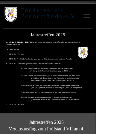
Förderverein
Peenemünde e.V.
Jahrestreffen 2025
Vom
3. bis 4. Oktober 2025
führten wir unser jährliches Jahrestreffen aller Vereinsmitglieder in
Peenemünde durch.
Geplanter Ablauf:
• 02.10.25 Anreise
• 03.10.25 14:00 Uhr Treffen im Müggenhof (Präzisierung des weiteren Ablaufs)
• 04.10.25 9:30 Uhr gemeinsames Foto vor der Rakete A4 im HTM
10:00 Uhr Jahreshauptversammlung im Marine- und Fliegermuseum
(Hafengalerie Peenemünde), Ende gegen 12:00 Uhr
15:00 Uhr Treffen am Schloss Pudagla. Kaffee und Kuchen im ital. Eiskaffee
im Schloss mit Besichtigung der Ausstellung im Schlosskeller.
Anschließend kurze Fahrt zum Glaubensberg Pudagla.
16.00 Uhr Besichtigung der Reste der damaligen Peenemünder Außenstelle
(Abt. BSM) unterhalb des Glaubensberges ("ASP Schäfergrund").
17.00 Uhr Besuch des Hölzer-Gedenksteins am Forstamt Neu Pudagla
18:00 Uhr Gemeinsames Abendessen im Wasserschloss Mellenthin
(Schlemmer-Buffet in der Gasthausbrauerei 34,- € pro Person)
• 05.10.25 Abreise
- Jahrestreffen 2025 -
Vereinsausflug zum Prüfstand VII am 4.