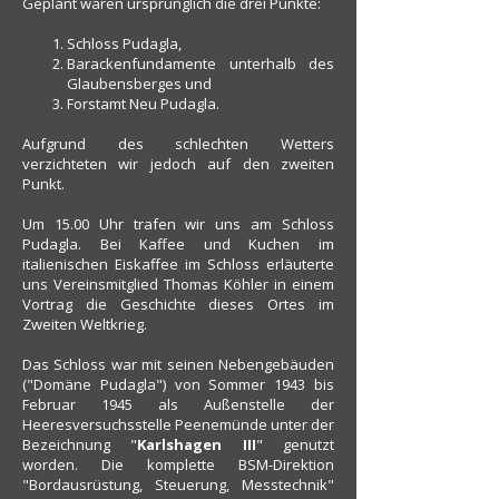
Geplant waren ursprünglich die drei Punkte:
Schloss Pudagla,
Barackenfundamente unterhalb des
Glaubensberges und
Forstamt Neu Pudagla.
Aufgrund des schlechten Wetters
verzichteten wir jedoch auf den zweiten
Punkt.
Um 15.00 Uhr trafen wir uns am Schloss
Pudagla. Bei Kaffee und Kuchen im
italienischen Eiskaffee im Schloss erläuterte
uns Vereinsmitglied Thomas Köhler in einem
Vortrag die Geschichte dieses Ortes im
Zweiten Weltkrieg.
Das Schloss war mit seinen Nebengebäuden
("Domäne Pudagla") von Sommer 1943 bis
Februar 1945 als Außenstelle der
Heeresversuchsstelle Peenemünde unter der
Bezeichnung "
Karlshagen III
" genutzt
worden. Die komplette BSM-Direktion
"Bordausrüstung, Steuerung, Messtechnik"