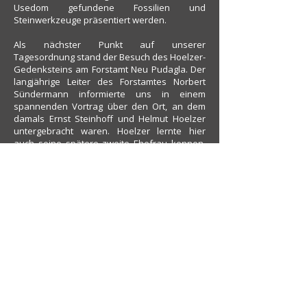
Usedom gefundene Fossilien und
Steinwerkzeuge präsentiert werden.
Als nächster Punkt auf unserer
Tagesordnung stand der Besuch des Hoelzer-
Gedenksteins am Forstamt Neu Pudagla. Der
langjährige Leiter des Forstamtes Norbert
Sündermann informierte uns in einem
spannenden Vortrag über den Ort, an dem
damals Ernst Steinhoff und Helmut Hoelzer
untergebracht waren. Hoelzer lernte hier
auch seine spätere zweite Ehefrau kennen,
die Tochter des damaligen Revierförsters
Paul Muschwitz.
Warum war Helmut Hoelzer so wichtig für
Peenemünde? Helmut Hoelzer ist der Vater
des sogenannten "Mischgerätes", des ersten
vollelektronischen, einsatztauglichen
Bordrechners, der als Herzstück der A4-
Rakete diente und einen erfolgreichen
Einsatz dieser erst ermöglichte. Das im
Geräteraum der Rakete befindliche
"Mischgerät" erhielt seine Eingangssignale
von zwei als Richtgeber bezeichneten