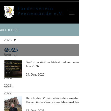
Förderverein
Peenemünde e.V.
AKTUELLES
2025
2025
Alle
Beiträge
2026
Gruß zum Weihnachtsfest und zum neuen
Jahr 2026
2025
24. Dez. 2025
2024
2023
2022
Bericht des Bürgermeisters der Gemeinde
2021
Peenemünde - Worte zum Jahresausklang
2020
17. Dez. 2025