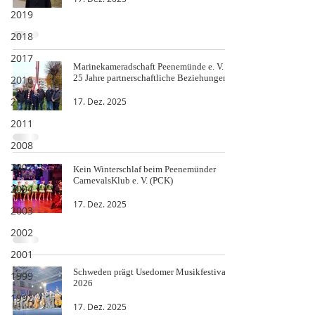
2019
2018
2017
Marinekameradschaft Peenemünde e. V. -
25 Jahre partnerschaftliche Beziehungen
2016
2015
17. Dez. 2025
2011
2008
2007
Kein Winterschlaf beim Peenemünder
CarnevalsKlub e. V. (PCK)
2004
17. Dez. 2025
2003
2002
2001
Schweden prägt Usedomer Musikfestival
1999
2026
1992
17. Dez. 2025