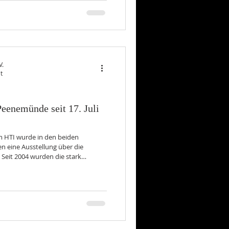
ie vielen Grüße von Mitglieder
te
V.
t
eenemünde seit 17. Juli
m HTI wurde in den beiden
n eine Ausstellung über die
eit 2004 wurden die stark
eitung des Metallrestaurators
ns, vor. Die restaurierte
Fotos: L. Hübner) In