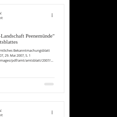
V.
it
-Landschaft Peenemünde"
tsblattes
Amtliches Bekanntmachungsblatt
, 29. Mai 2007, S. 1
mages/pdf/amt/amtsblatt/2007/22
V.
it