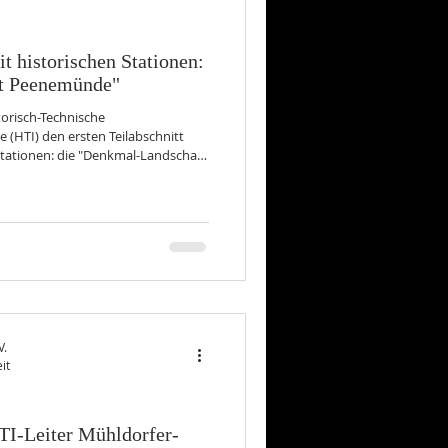
 historischen Stationen:
t Peenemünde"
torisch-Technische
HTI) den ersten Teilabschnitt
Stationen: die "Denkmal-Landschaft
angen Rundweg mit seinen 13
ilometern viel Wissenswertes über
Baudenkmale aus vier Jahrzehnten
nung: Fotos: HTI Peenemünde
V.
it
TI-Leiter Mühldorfer-