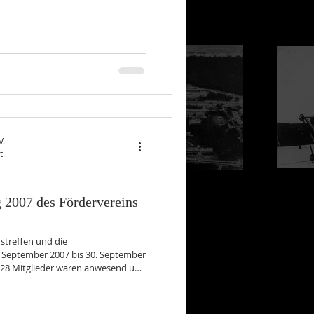
V.
t
 2007 des Fördervereins
nstreffen und die
September 2007 bis 30. September
. 28 Mitglieder waren anwesend und
freut haben wir uns, dass wieder
nd William Pavelin, unter uns
che wurden mit ihnen geführt.