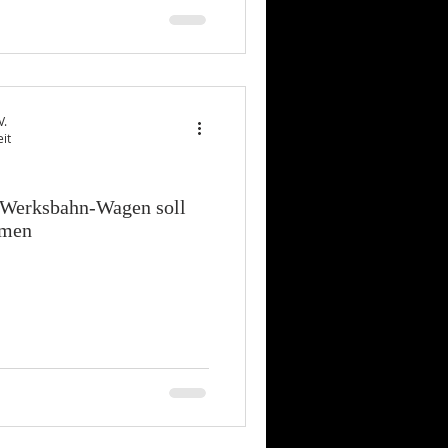
V.
it
 Werksbahn-Wagen soll
mmen