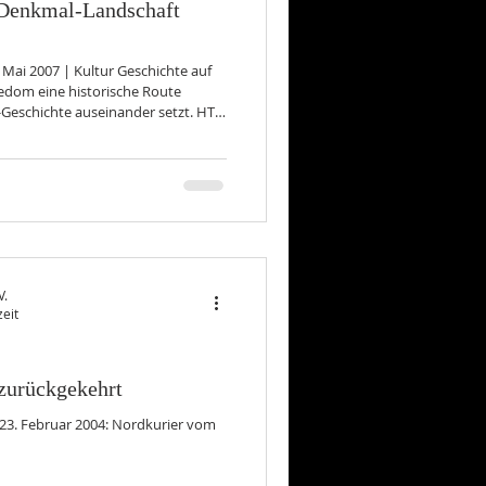
"Denkmal-Landschaft
 Geschichte auf
edom eine historische Route
S-Geschichte auseinander setzt. HTI-
r der Ruine eines Bunkers in den
 (OZ) Zwischen
n Interessierte künftig
utende Denkmale der Insel Usedom
sprac
V.
zeit
zurückgekehrt
23. Februar 2004: Nordkurier vom