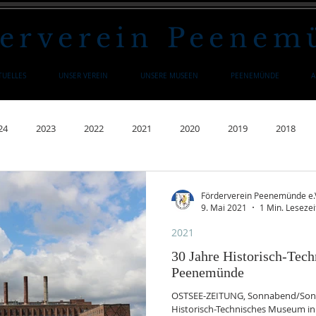
erverein Peenemü
TUELLES
UNSER VEREIN
UNSERE MUSEEN
PEENEMÜNDE
A
24
2023
2022
2021
2020
2019
2018
4
2003
2002
2001
1999
1992
1991
Förderverein Peenemünde e.
9. Mai 2021
1 Min. Lesezei
2021
30 Jahre Historisch-Tec
Peenemünde
OSTSEE-ZEITUNG, Sonnabend/Sonntag
Historisch-Technisches Museum 