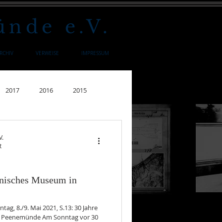
nde e.V.
RCHIV
VERWEISE
IMPRESSUM
2017
2016
2015
1990
V.
t
hnisches Museum in
, 8./9. Mai 2021, S.13: 30 Jahre
in Peenemünde Am Sonntag vor 30