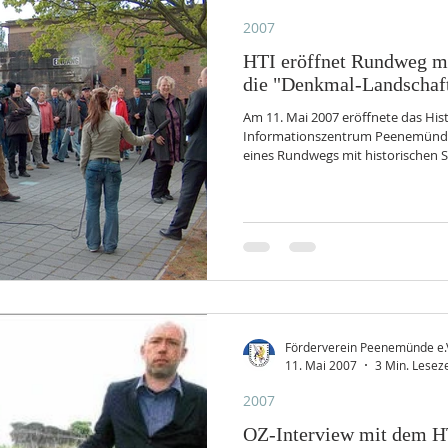
2007
HTI eröffnet Rundweg mit
die "Denkmal-Landschaf
Am 11. Mai 2007 eröffnete das His
Informationszentrum Peenemünde (
eines Rundwegs mit historischen 
Peenemünde" . Auf einem 22 km l
Stationen gibt es auf 25 Quadratk
die Geschichte der Boden- sowie 
zu erkunden. Fotos von der Eröff
Anzeigenkurier vom 18. Mai 2007:
Förderverein Peenemünde e.
11. Mai 2007
3 Min. Leseze
2007
OZ-Interview mit dem H