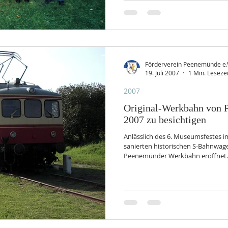
Gefreut haben wir uns auch über d
unseres Vereins, die leider den wei
Förderverein Peenemünde e.
19. Juli 2007
1 Min. Lesezei
2007
Original-Werkbahn von P
2007 zu besichtigen
Anlässlich des 6. Museumsfestes i
sanierten historischen S-Bahnwage
Peenemünder Werkbahn eröffnet. S
beschädigten Doppelwagen unter L
Wolfgang Hofmann restauriert. Den symbolischen Akt zur Eröffnung
nahm Ruth Kraft, Ehrenmitglied unseres Verei
Werkbahn heute als Teil der Ausstellung im HTI. (
Dessau und Bautzen gebaut, von