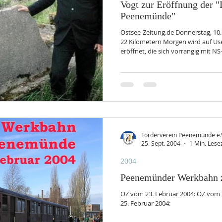
Vogt zur Eröffnung der 
Peenemünde"
Ostsee-Zeitung.de Donnerstag, 10. Mai 2007 | Kultur
22 Kilometern Morgen wird auf Us
eröffnet, die sich vorrangig mit N
Chef Christian Mühldorfer-Vogt vo
Peenewiesen . OZ-Foto: Stefan Adler Usedom
Peenemünde und Karlshagen könne
geschichtlich und politisch bede
besichtigen. Die OSTSEE-ZEITUNG 
Förderverein Peenemünde e.
25. Sept. 2004
1 Min. Lese
2004
Peenemünder Werkbahn 
OZ vom 23. Februar 2004: OZ vom 
25. Februar 2004: