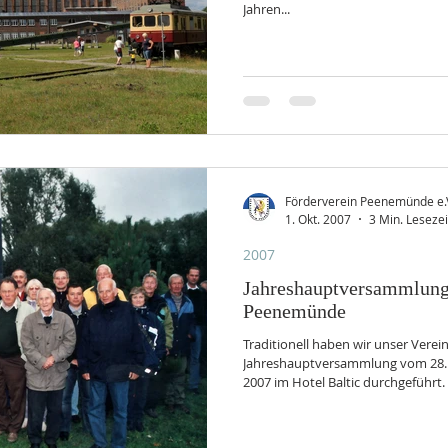
Jahren...
Förderverein Peenemünde e.
1. Okt. 2007
3 Min. Lesezei
2007
Jahreshauptversammlung
Peenemünde
Traditionell haben wir unser Verei
Jahreshauptversammlung vom 28. 
2007 im Hotel Baltic durchgeführt
14 Gäste konnten wir begrüßen. Ge
unsere englischen Freunde, John u
weilten. Viele interessante Gesprä