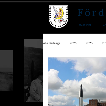
Förd
STARTSEITE
AK
Alle Beiträge
2026
2025
20
2011
2008
2007
200